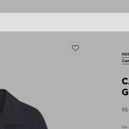
ETE GRÁTIS para todos os pedidos (modalidade norm
HU
Cam
C
G
R$
Cor: