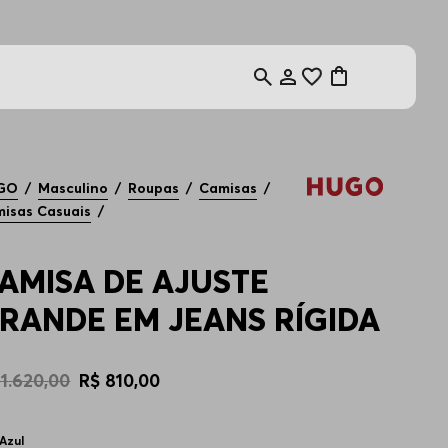
al/econômica)
GO
Masculino
Roupas
Camisas
isas Casuais
AMISA DE AJUSTE
RANDE EM JEANS RÍGIDA
1
.
620
,
00
R$
810
,
00
Azul