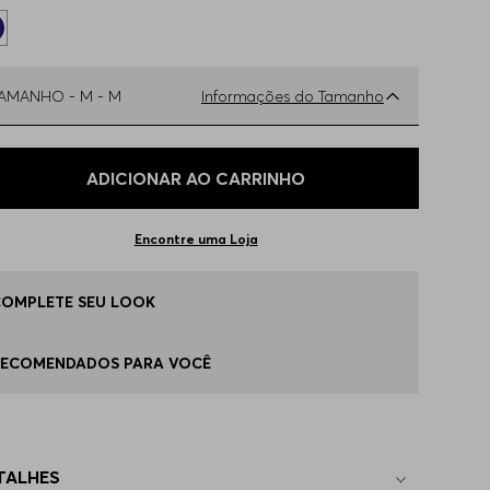
TAMANHO -
M - M
Informações do Tamanho
ual o seu Tamanho?
Tabela de Tamanhos
ADICIONAR AO CARRINHO
 - M
Disponível
Encontre uma Loja
 - L
Disponível
COMPLETE SEU LOOK
G - XL
Apenas
1
no estoque
RECOMENDADOS PARA VOCÊ
P - XS
Indisponível
TALHES