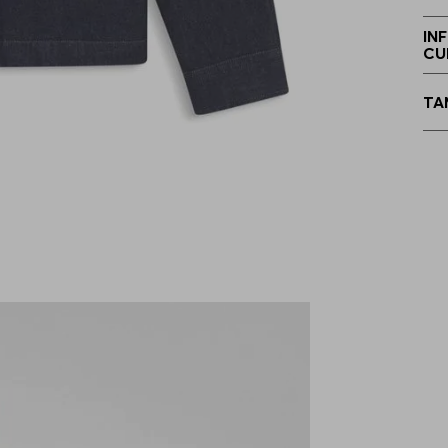
P
IN
CU
TA