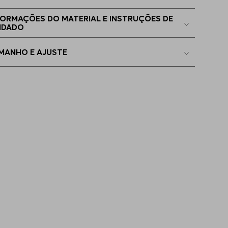
 - S
Indisponível
FORMAÇÕES DO MATERIAL E INSTRUÇÕES DE
IDADO
EGG
Indisponível
MANHO E AJUSTE