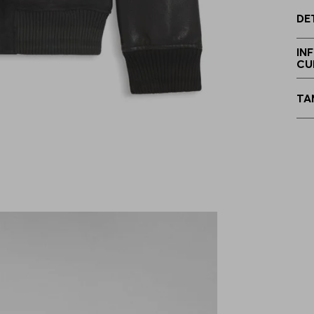
DE
G
IN
CU
TA