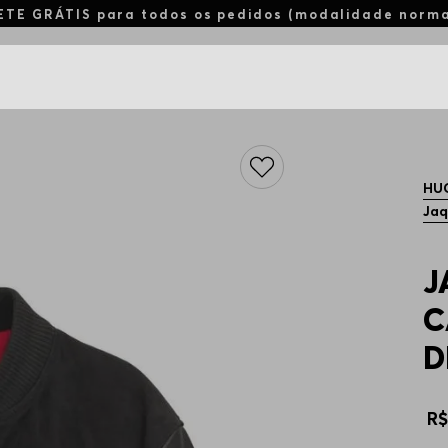
ETE GRÁTIS para todos os pedidos (modalidade norm
HU
Jaq
J
C
D
R