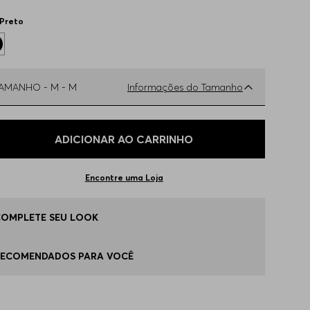
Preto
TAMANHO -
M - M
Informações do Tamanho
ual o seu Tamanho?
Tabela de Tamanhos
ADICIONAR AO CARRINHO
 - S
Apenas
1
no estoque
Encontre uma Loja
 - M
Apenas
1
no estoque
COMPLETE SEU LOOK
G - XL
Apenas
1
no estoque
RECOMENDADOS PARA VOCÊ
P - XS
Indisponível