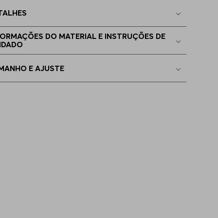
TALHES
 - L
Indisponível
FORMAÇÕES DO MATERIAL E INSTRUÇÕES DE
IDADO
EGG
Indisponível
MANHO E AJUSTE