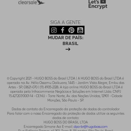
SIGA A GENTE
MUDAR DE PAÍS:
BRASIL
© Copyright 2021 - HUGO BOSS do Brasil LTDA | A HUGO BOSS do Brasil LTDA é
operada na Av. Hélio Ossamu Daikuara, 1445 - Jardim Vista Alegre, Embu das
Artes - SP, 03621-070 | (11) 4935-2328. A loja online HUGO BOSS do Brasil LTDA é
operada pela Infracommerce Negócios e Soluções em Internet Ltda. CNPJ
15.427.207/0001-14 - CENU - Torre Norte, Av. das Nações Unidas, 12901 - Cidade
Monções, São Paulo - SP.
.
Dados de contato do Encarregado da proteção de dados do controlador
Para falar com o nosso Encarregado da proteção de dados utilize os seguintes
dados de contato:
HUGO BOSS DO BRASIL LTDA
Encarregado Simone Aoi E-mail:
dpo-br@hugoboss.com