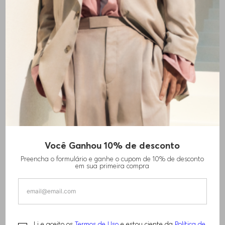
Você Ganhou 10% de desconto
CAMISETA OVERSIZED EM ALGODÃO COM
Preencha o formulário e ganhe o cupom de 10% de desconto
MOTIVOS DE CÃO
em sua primeira compra
R$
260
,
00
R$
640
,
00
Li e aceito os
Termos de Uso
e estou ciente da
Política de