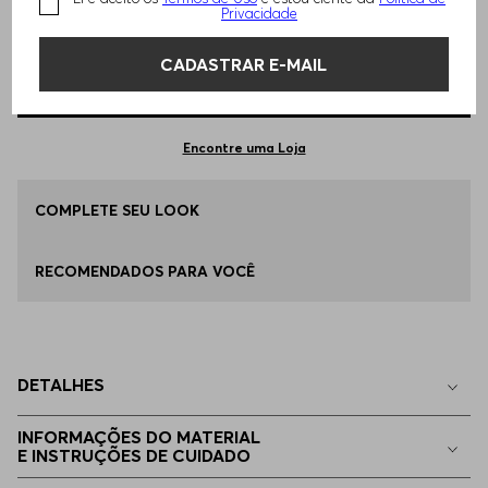
TAMANHO -
EGG
Informações do Tamanho
Privacidade
CADASTRAR E-MAIL
Qual o seu Tamanho?
Tabela de Tamanhos
ADICIONAR AO CARRINHO
EGG
Apenas
1
no estoque
Encontre uma Loja
EP - XS
COMPLETE SEU LOOK
Indisponível
RECOMENDADOS PARA VOCÊ
P - S
Indisponível
M - M
Indisponível
DETALHES
G - L
Indisponível
INFORMAÇÕES DO MATERIAL
E INSTRUÇÕES DE CUIDADO
EG - XL
Indisponível