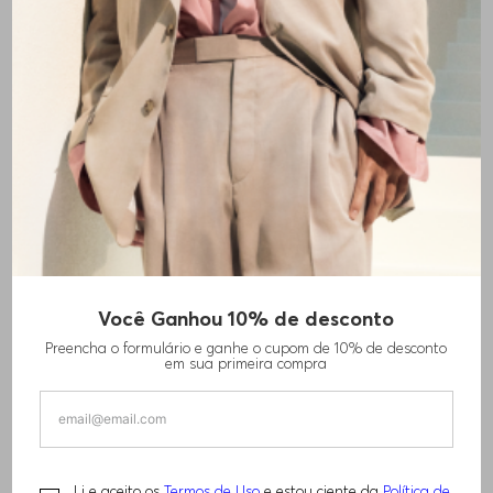
+
8
cores
Você Ganhou 10% de desconto
CAMISETA DE AJUSTE REGULAR EM
Preencha o formulário e ganhe o cupom de 10% de desconto
ALGODÃO ELÁSTICO COM LOGO
em sua primeira compra
CONTRASTANTE
R$
560
,
00
Li e aceito os
Termos de Uso
e estou ciente da
Política de