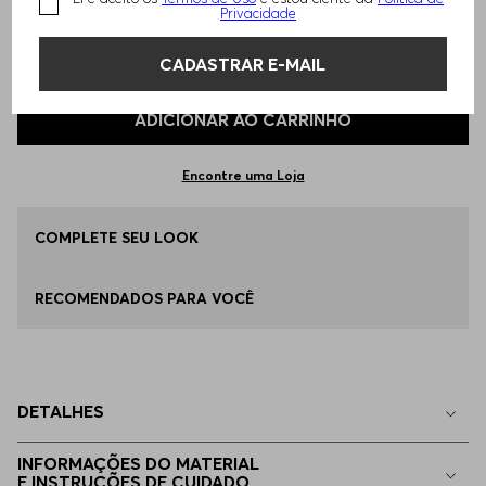
Privacidade
TAMANHO -
4GG
Informações do Tamanho
CADASTRAR E-MAIL
Qual o seu Tamanho?
Tabela de Tamanhos
ADICIONAR AO CARRINHO
4GG
Disponível
Encontre uma Loja
5GG
COMPLETE SEU LOOK
Disponível
RECOMENDADOS PARA VOCÊ
EP - XS
Indisponível
P - S
Indisponível
DETALHES
M - M
Indisponível
INFORMAÇÕES DO MATERIAL
E INSTRUÇÕES DE CUIDADO