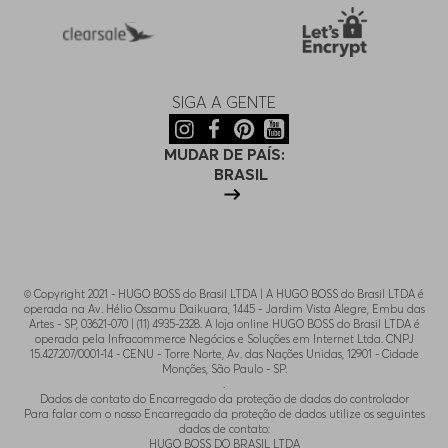
SIGA A GENTE
MUDAR DE PAÍS:
BRASIL
© Copyright 2021 - HUGO BOSS do Brasil LTDA | A HUGO BOSS do Brasil LTDA é
operada na Av. Hélio Ossamu Daikuara, 1445 - Jardim Vista Alegre, Embu das
Artes - SP, 03621-070 | (11) 4935-2328. A loja online HUGO BOSS do Brasil LTDA é
operada pela Infracommerce Negócios e Soluções em Internet Ltda. CNPJ
15.427.207/0001-14 - CENU - Torre Norte, Av. das Nações Unidas, 12901 - Cidade
Monções, São Paulo - SP.
.
Dados de contato do Encarregado da proteção de dados do controlador
Para falar com o nosso Encarregado da proteção de dados utilize os seguintes
dados de contato:
HUGO BOSS DO BRASIL LTDA