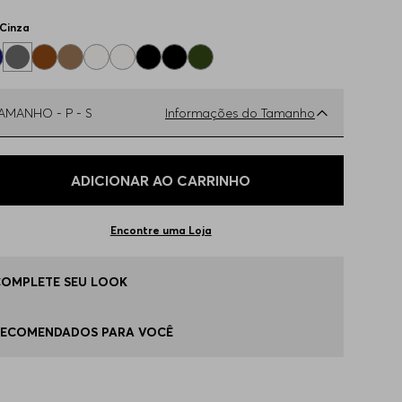
Cinza
TAMANHO -
P - S
Informações do Tamanho
ual o seu Tamanho?
Tabela de Tamanhos
ADICIONAR AO CARRINHO
 - S
Apenas
1
no estoque
Encontre uma Loja
 - M
Apenas
1
no estoque
COMPLETE SEU LOOK
 - L
Apenas
1
no estoque
RECOMENDADOS PARA VOCÊ
G - XL
Disponível