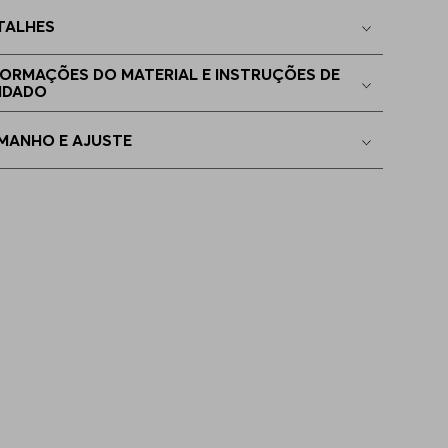
TALHES
P - XS
Indisponível
FORMAÇÕES DO MATERIAL E INSTRUÇÕES DE
IDADO
EGG
Indisponível
MANHO E AJUSTE