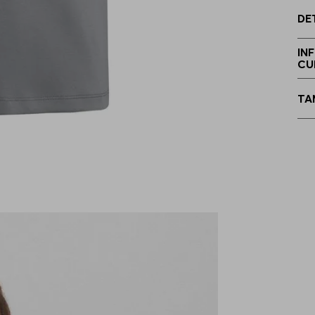
DE
E
IN
CU
TA