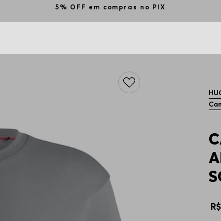
5% OFF em compras no PIX
HU
Cam
C
A
S
R