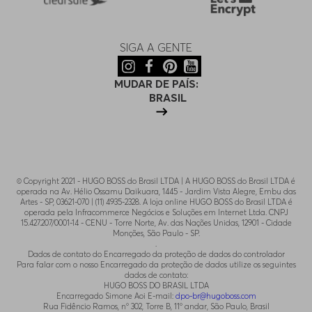
SIGA A GENTE
MUDAR DE PAÍS:
BRASIL
© Copyright 2021 - HUGO BOSS do Brasil LTDA | A HUGO BOSS do Brasil LTDA é
operada na Av. Hélio Ossamu Daikuara, 1445 - Jardim Vista Alegre, Embu das
Artes - SP, 03621-070 | (11) 4935-2328. A loja online HUGO BOSS do Brasil LTDA é
operada pela Infracommerce Negócios e Soluções em Internet Ltda. CNPJ
15.427.207/0001-14 - CENU - Torre Norte, Av. das Nações Unidas, 12901 - Cidade
Monções, São Paulo - SP.
.
Dados de contato do Encarregado da proteção de dados do controlador
Para falar com o nosso Encarregado da proteção de dados utilize os seguintes
dados de contato:
HUGO BOSS DO BRASIL LTDA
Encarregado Simone Aoi E-mail:
dpo-br@hugoboss.com
Rua Fidêncio Ramos, n° 302, Torre B, 11° andar, São Paulo, Brasil