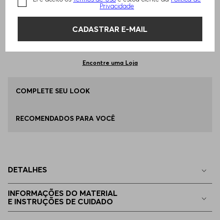
TAMANHO -
EG - XL
Informações do Tamanho
Privacidade
CADASTRAR E-MAIL
Qual o seu Tamanho?
Tabela de Tamanhos
ADICIONAR AO CARRINHO
M - M
Apenas
1
no estoque
Encontre uma Loja
G - L
COMPLETE SEU LOOK
Disponível
RECOMENDADOS PARA VOCÊ
EG - XL
Apenas
1
no estoque
P - S
Indisponível
DETALHES
EGG
Indisponível
INFORMAÇÕES DO MATERIAL
E INSTRUÇÕES DE CUIDADO