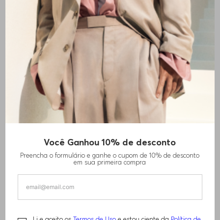
+
1
cores
Você Ganhou 10% de desconto
SHORTS DE BANHO DE SECAGEM RÁPIDA
Preencha o formulário e ganhe o cupom de 10% de desconto
COM MONOGRAMAS DOUBLE B
em sua primeira compra
R$
550
,
00
R$
840
,
00
Li e aceito os
Termos de Uso
e estou ciente da
Política de