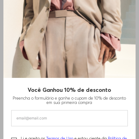
+
4
cores
Você Ganhou 10% de desconto
POLO SLIM DE ALGODÃO COM COLARINHO
Preencha o formulário e ganhe o cupom de 10% de desconto
LISTRADO
em sua primeira compra
R$
1
.
030
,
00
Li e aceito os
Termos de Uso
e estou ciente da
Política de