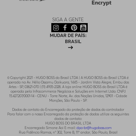
SIGA A GENTE
MUDAR DE PAÍS:
BRASIL
© Copyright 2021 - HUGO BOSS do Brasil LTDA | A HUGO BOSS do Brasil LTDA é
operada na Av. Hélio Ossamu Daikuara, 1445 - Jardim Vista Alegre, Embu das
Artes - SP, 03621-070 | (11) 4935-2328. A loja online HUGO BOSS do Brasil LTDA é
operada pela Infracommerce Negócios e Soluções em Internet Ltda. CNPJ
15.427.207/0001-14 - CENU - Torre Norte, Av. das Nações Unidas, 12901 - Cidade
Monções, São Paulo - SP.
.
Dados de contato do Encarregado da proteção de dados do controlador
Para falar com o nosso Encarregado da proteção de dados utilize os seguintes
dados de contato:
HUGO BOSS DO BRASIL LTDA
Encarregado Simone Aoi E-mail:
dpo-br@hugoboss.com
Rua Fidêncio Ramos, n° 302, Torre B, 11° andar, São Paulo, Brasil