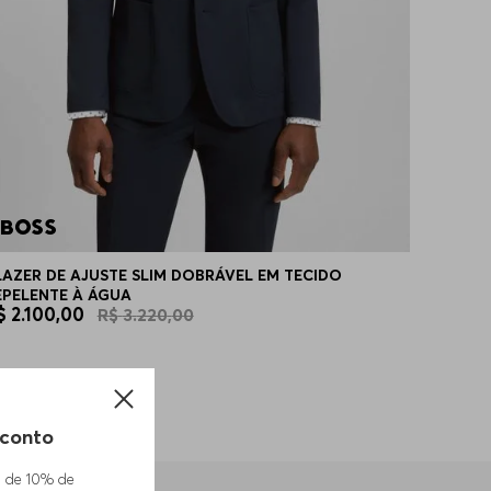
LAZER DE AJUSTE SLIM DOBRÁVEL EM TECIDO
EPELENTE À ÁGUA
$
2
.
100
,
00
R$
3
.
220
,
00
conto
m de 10% de