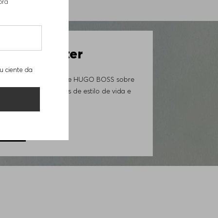
pra
7527001
 Newsletter
u ciente da
ovidades da Loja Online HUGO BOSS sobre
iais exclusivos, trends de estilo de vida e
GORA