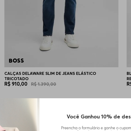
CALÇAS DELAWARE SLIM DE JEANS ELÁSTICO
B
TRICOTADO
R
R$
910
,
00
R
R$
1
.
390
,
00
Você Ganhou 10% de des
Preencha o formulário e ganhe o cupo