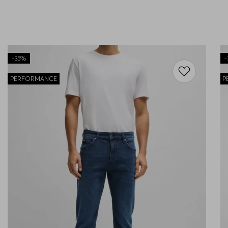
-
35%
-
PERFORMANCE
P