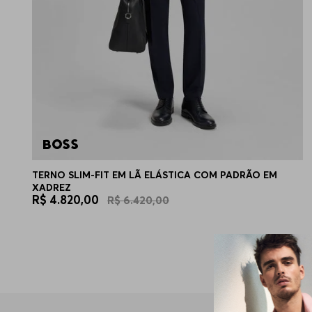
TERNO SLIM-FIT EM LÃ ELÁSTICA COM PADRÃO EM
XADREZ
R$
4
.
820
,
00
R$
6
.
420
,
00