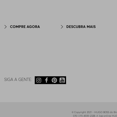
COMPRE AGORA
DESCUBRA MAIS
SIGA A GENTE:
© Copyright 2021 - HUGO BOSS do Bras
070 | (11) 4935-2328. A loja online 