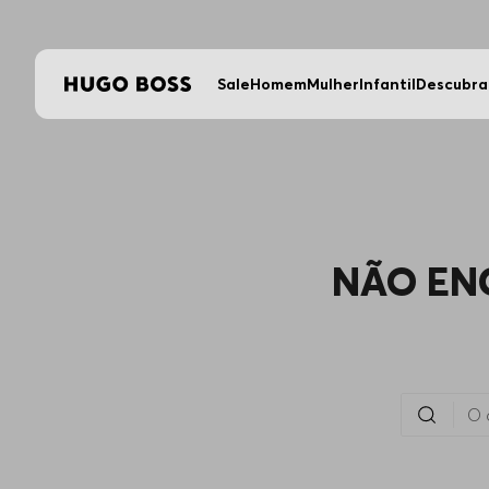
Sale
Homem
Mulher
Infantil
Descubra
NÃO EN
O que você