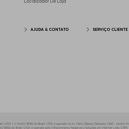
Localizador De Loja
AJUDA & CONTATO
SERVIÇO CLIENTE
il LTDA | A HUGO BOSS do Brasil LTDA é operada na Av. Hélio Ossamu Daikuara, 1445 - Jardim Vist
HUGO BOSS do Brasil LTDA é operada pela Infracommerce Negócios e Soluções em Internet Ltda. CNPJ 1