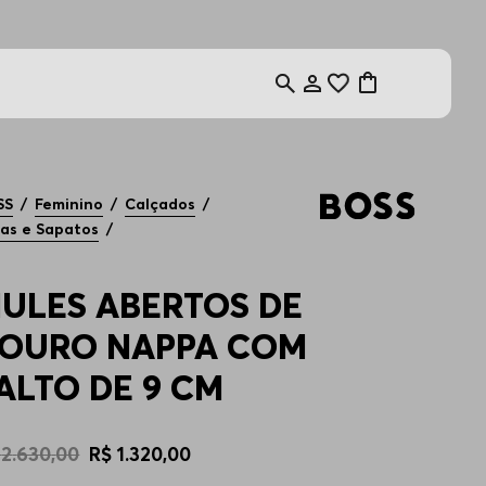
SS
Feminino
Calçados
as e Sapatos
ULES ABERTOS DE
OURO NAPPA COM
ALTO DE 9 CM
2
.
630
,
00
R$
1
.
320
,
00