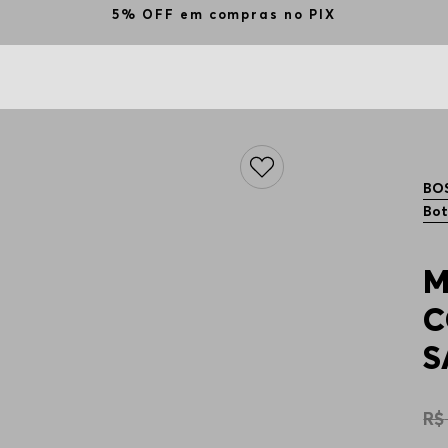
5% OFF em compras no PIX
BO
Bot
M
C
S
R$