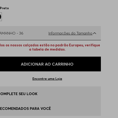
Preto
TAMANHO -
36
Informações do Tamanho
os os nossos calçados estão no padrão Europeu, verifique
ual o seu Tamanho?
Tabela de Tamanhos
a tabela de medidas.
ADICIONAR AO CARRINHO
6
Apenas
1
no estoque
Encontre uma Loja
5
Indisponível
COMPLETE SEU LOOK
7
Indisponível
RECOMENDADOS PARA VOCÊ
8
Indisponível