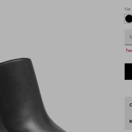
Cor:
Tod
Q
3
3
3
3