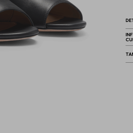
3
DE
4
IN
CU
4
TA
4
4
4