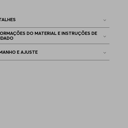
9
Indisponível
TALHES
0
Indisponível
FORMAÇÕES DO MATERIAL E INSTRUÇÕES DE
IDADO
0.5
Indisponível
MANHO E AJUSTE
1
Indisponível
1.5
Indisponível
2
Indisponível