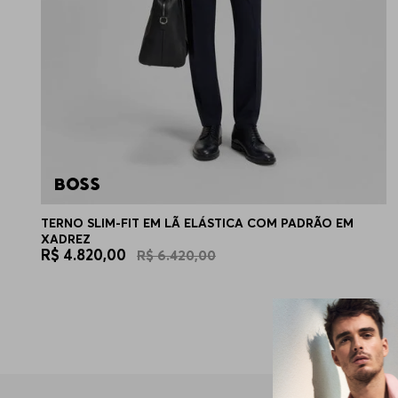
TERNO SLIM-FIT EM LÃ ELÁSTICA COM PADRÃO EM
XADREZ
R$
4
.
820
,
00
R$
6
.
420
,
00