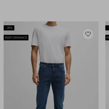
-
35%
-
PERFORMANCE
P