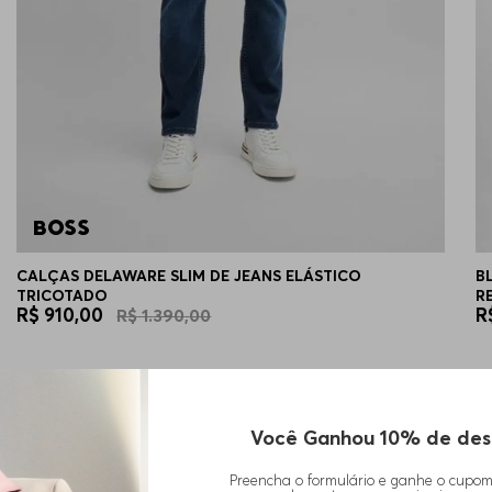
CALÇAS DELAWARE SLIM DE JEANS ELÁSTICO
B
TRICOTADO
R
R$
910
,
00
R
R$
1
.
390
,
00
Você Ganhou 10% de des
Preencha o formulário e ganhe o cupo