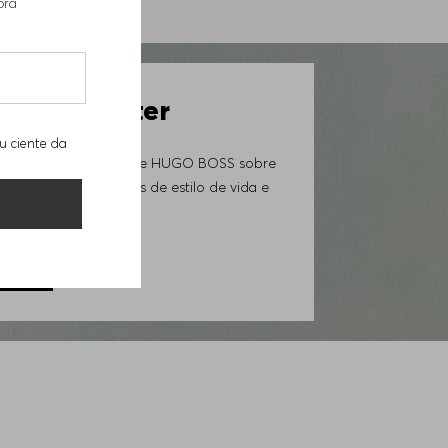
pra
537001
 Newsletter
u ciente da
ovidades da Loja Online HUGO BOSS sobre
iais exclusivos, trends de estilo de vida e
GORA