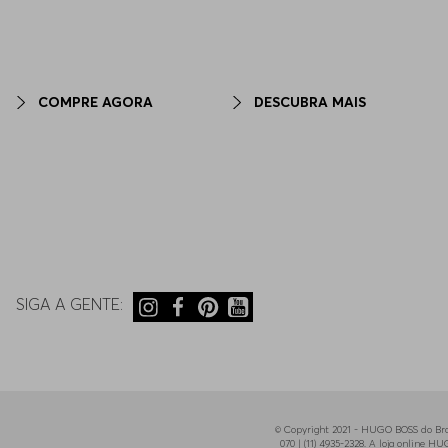
COMPRE AGORA
DESCUBRA MAIS
SIGA A GENTE:
© Copyright 2021 - HUGO BOSS do Bras
070 | (11) 4935-2328. A loja online 