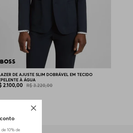
LAZER DE AJUSTE SLIM DOBRÁVEL EM TECIDO
EPELENTE À ÁGUA
$
2
.
100
,
00
R$
3
.
220
,
00
conto
m de 10% de