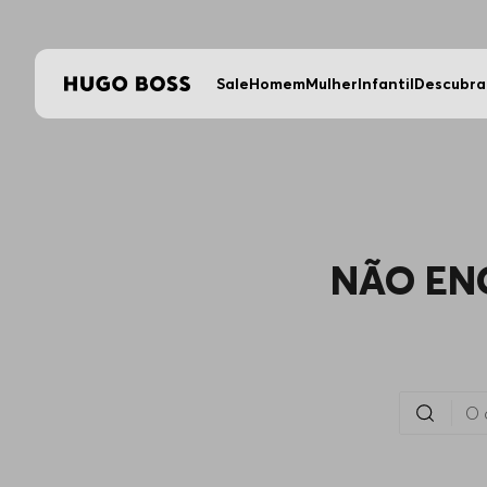
Sale
Homem
Mulher
Infantil
Descubra
NÃO EN
O que você