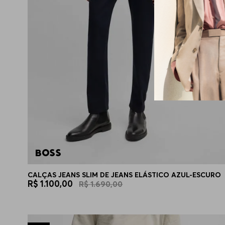
CALÇAS JEANS SLIM DE JEANS ELÁSTICO AZUL-ESCURO
R$
1
.
100
,
00
R$
1
.
690
,
00