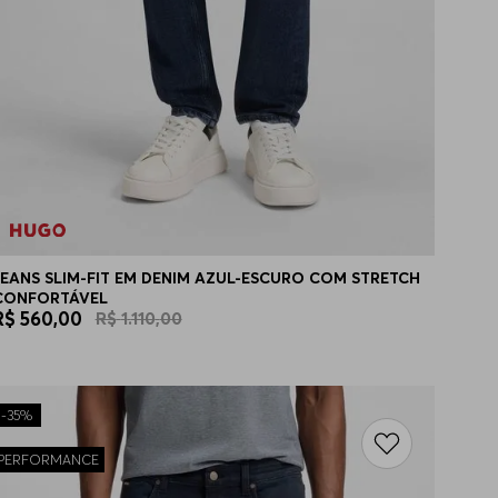
JEANS SLIM-FIT EM DENIM AZUL-ESCURO COM STRETCH
CONFORTÁVEL
R$
560
,
00
R$
1
.
110
,
00
-
35%
PERFORMANCE