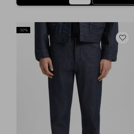
-
50%