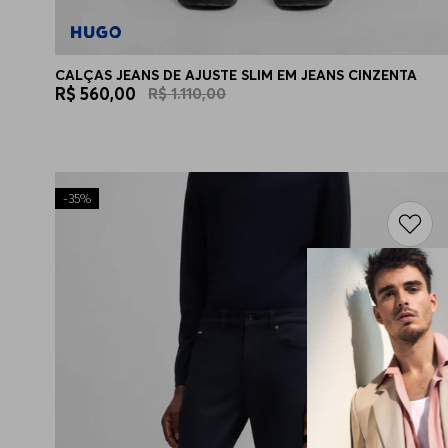
CALÇAS JEANS DE AJUSTE SLIM EM JEANS CINZENTA
R$
560
,
00
R$
1
.
110
,
00
-
35%