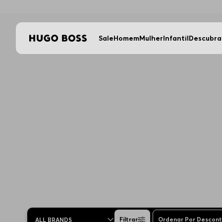
Sale
Homem
Mulher
Infantil
Descubra
Filtrar
Ordenar Por
Descon
ALL BRANDS