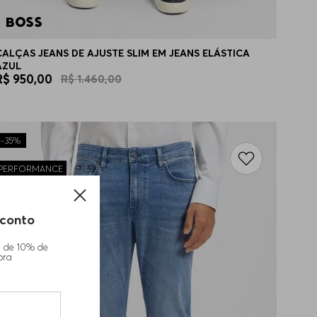
CALÇAS JEANS DE AJUSTE SLIM EM JEANS ELÁSTICA
AZUL
R$
950
,
00
R$
1
.
460
,
00
-
35%
PERFORMANCE
conto
m de 10% de
pra