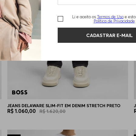
Li e aceito os
Termos de Uso
e esto
Política de Privacidade
CADASTRAR E-MAIL
JEANS DELAWARE SLIM-FIT EM DENIM STRETCH PRETO
R$
1
.
060
,
00
R$
1
.
620
,
00