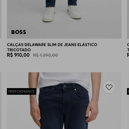
CALÇAS DELAWARE SLIM DE JEANS ELÁSTICO
TRICOTADO
R$
910
,
00
R$
1
.
390
,
00
PERFORMANCE