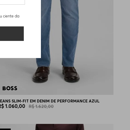
u ciente da
JEANS SLIM-FIT EM DENIM DE PERFORMANCE AZUL
R$
1
.
060
,
00
R$
1
.
620
,
00