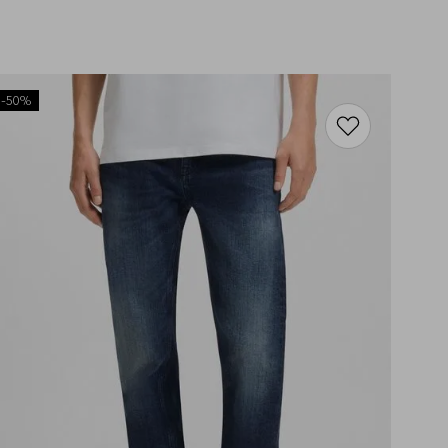
-
50%