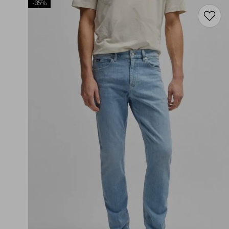
-
35%