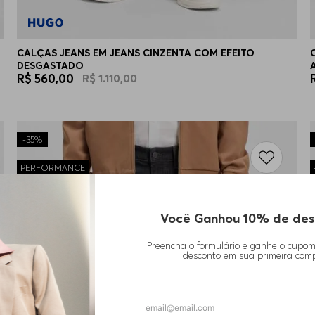
CALÇAS JEANS EM JEANS CINZENTA COM EFEITO
DESGASTADO
R$
560
,
00
R$
1
.
110
,
00
-
35%
PERFORMANCE
Você Ganhou 10% de des
Preencha o formulário e ganhe o cupo
desconto em sua primeira com