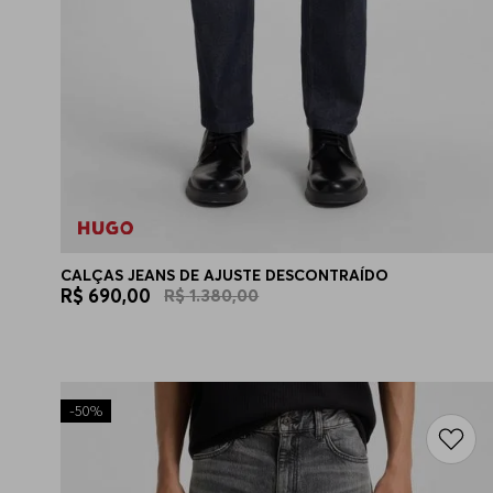
CALÇAS JEANS DE AJUSTE DESCONTRAÍDO
R$
690
,
00
R$
1
.
380
,
00
-
50%