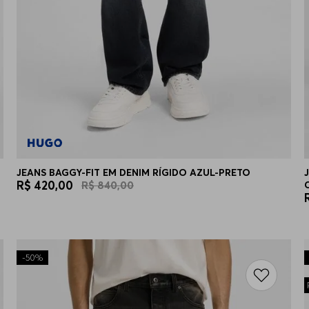
JEANS BAGGY-FIT EM DENIM RÍGIDO AZUL-PRETO
R$
420
,
00
R$
840
,
00
-
50%