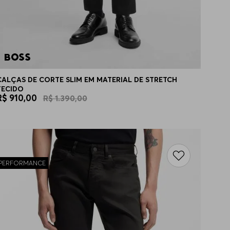
CALÇAS DE CORTE SLIM EM MATERIAL DE STRETCH
TECIDO
R$
910
,
00
R$
1
.
390
,
00
PERFORMANCE