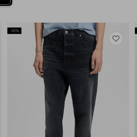
-
50%