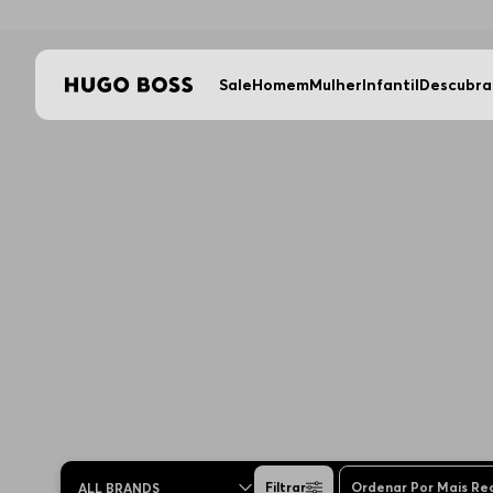
Sale
Homem
Mulher
Infantil
Descubra
Filtrar
Ordenar Por
Mais Re
ALL BRANDS