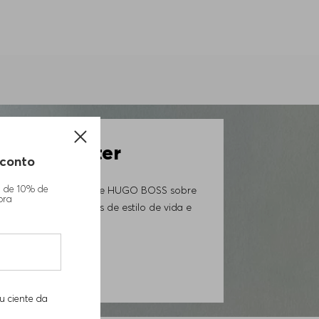
 Newsletter
conto
m de 10% de
ovidades da Loja Online HUGO BOSS sobre
pra
iais exclusivos, trends de estilo de vida e
GORA
u ciente da