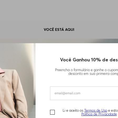
VOCÊ ESTÁ AQUI
HUGO BOSS
Você Ganhou 10% de des
Preencha o formulário e ganhe o cupo
Receba as últimas n
desconto em sua primeira com
novos produtos, espec
moda
INSCREVA-SE A
Li e aceito os
Termos de Uso
e esto
Política de Privacidade