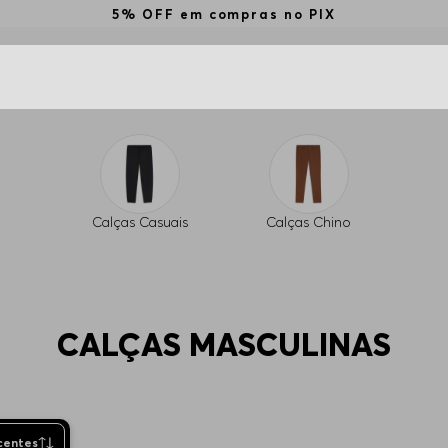
5% OFF em compras no PIX
Calças Casuais
Calças Chino
CALÇAS MASCULINAS
centes