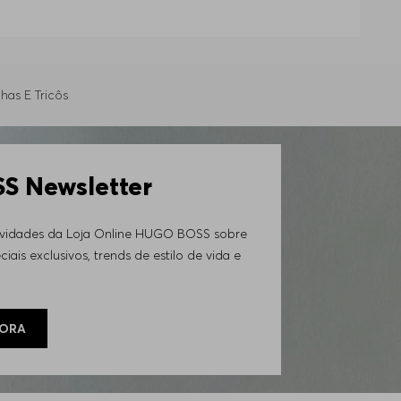
nga, destaca-se pela versatilidade em
has E Tricôs
érmico sem adicionar volume, valorizando a
 Newsletter
osições elegantes. Explore tons clássicos que
ovidades da Loja Online HUGO BOSS sobre
ou botões e mistura de algodão com fibras
iais exclusivos, trends de estilo de vida e
GORA