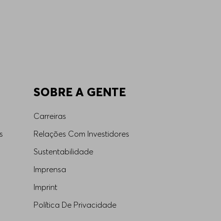
ões, confira as instruções da etiqueta do
SOBRE A GENTE
Carreiras
s
Relações Com Investidores
Sustentabilidade
Imprensa
Imprint
em qualquer ocasião.
Política De Privacidade