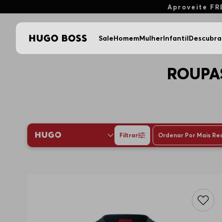
Aproveite FR
Sale
Homem
Mulher
Infantil
Descubra
ROUPA
Filtrar
Ordenar Por
Mais Re