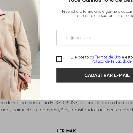
Preencha o formulário e ganhe o cupo
desconto em sua primeira com
1
DE
1
Exibindo
4
de
4
produtos
Li e aceito os
Termos de Uso
e esto
Política de Privacidade
upas de malha masculina: elegância com versatilid
CADASTRAR E-MAIL
roupa de malha masculina HUGO BOSS, essencial para o homem
ras, caimentos e composições, transitando facilmente entre lo
 premium garantem conforto térmico e toque refinado para t
a autenticidade de quem valoriza exclusividade e praticidade.
LER