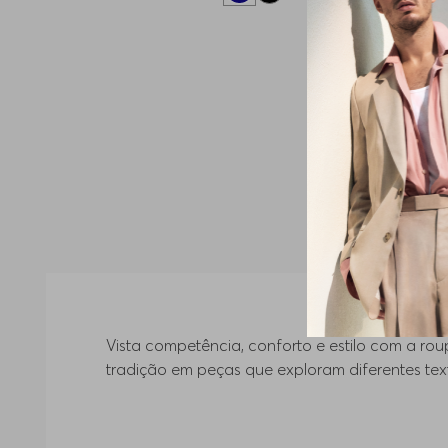
Ro
Vista competência, conforto e estilo com a 
tradição em peças que exploram diferentes textu
Suéteres, cardigans e blusas em algodão e lã
do clássico ao moderno, cada detalhe reflete 