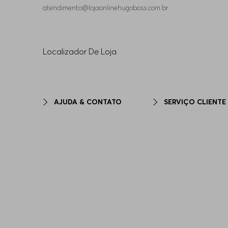
atendimento@lojaonlinehugoboss.com.br
plore HUGO para o ousado ou BOSS para o clássico.
 BOSS
sculina HUGO BOSS, com as
jaquetas casuais
ideais para qual
ento impecável em cada detalhe de nossas peças.
Localizador De Loja
AJUDA & CONTATO
SERVIÇO CLIENTE