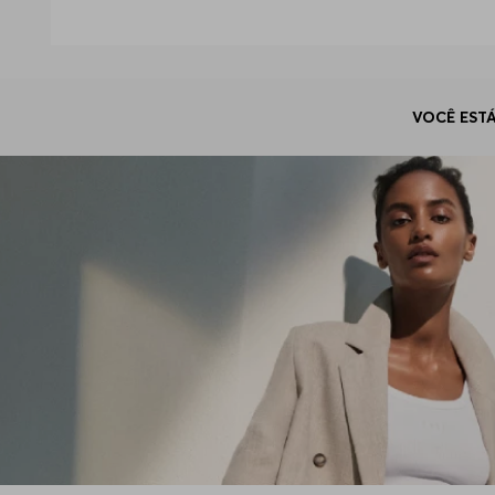
site e encontre a peça ideal para seu estilo.
Suéter masculino em tricô de algodão puro
O suéter masculino em tricô de algodão une ele
sobreposições:
Durabilidade: acabamento canelado que mant
VOCÊ ESTÁ
Conforto: toque agradável e alta respirabilidad
Praticidade: perfeito para transitar entre reuni
Suéter crewneck de malha fina em lã fria
O suéter crewneck em lã fria é referência em d
silhueta sob
blazers BOSS
ou jaquetas HUGO. O 
garantem conforto em todas as ocasiões.
Cardigan de malha com zíper ou botão
O cardigan masculino de tricô combina funcio
sintéticas premium
, a peça oferece estilo par
Praticidade: abertura frontal e bolsos laterais;
Versatilidade: ajuste térmico ideal para viagen
Personalidade: cortes slim em cores exclusiva
Qual é a diferença entre roupa de malh