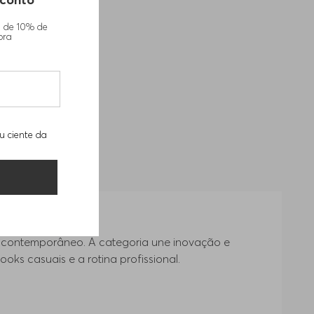
m de 10% de
pra
u ciente da
ade
 contemporâneo. A categoria une inovação e
oks casuais e a rotina profissional.
odas as fases do dia. Com modelagens que vão
Descubra os diferentes tipos de malhas no