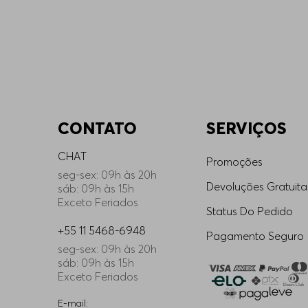
o o tricô masculino traz texturas robustas com elegância.
culina para maior durabilidade?
rde dobrado para conservar seus suéteres. Para mais informaç
e tricô para homens?
,
polos
e jaquetas premium para proteção térmica e estilo.
CONTATO
SERVIÇOS
apenas para o inverno?
CHAT
Promoções
quanto tricôs de lã aquecem nos dias frios
.
seg-sex: 09h às 20h
Devoluções Gratuita
sáb: 09h às 15h
ina ideal?
Exceto Feriados
Status Do Pedido
delagens ajustadas e cores que combinem com HUGO BOSS.
+55 11 5468-6948
Pagamento Seguro
asculina no dia a dia?
seg-sex: 09h às 20h
sáb: 09h às 15h
 térmico, durabilidade, caimento elegante e exclusividade 
Exceto Feriados
ina para um visual moderno?
E-mail: