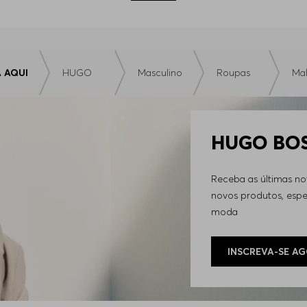
gância e conforto para o visual cotidiano. Feito com fibra lo
ém a forma;
 AQUI
HUGO
Masculino
Roupas
Mal
e;
ões e encontros.
iscrição sofisticada. Sua malha fina proporciona isolamento t
HUGO BOSS
acabamento premium e o ajuste preciso são ideais para comp
Receba as últimas n
nalidade e modernidade no dia a dia.
Com modelos em zíper 
novos produtos, espec
a o visual urbano:
moda
s e compromissos;
INSCREVA-SE A
s HUGO BOSS.
a e tricô masculina?