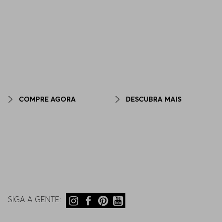
Priorize tons neutros, use sobreposições e ex
Sofisticação e conforto na curadoria HUGO
Descubra a elegância da roupa de malha ma
sofisticados.
Sinta a exclusividade e o caim
COMPRE AGORA
DESCUBRA MAIS
SIGA A GENTE: