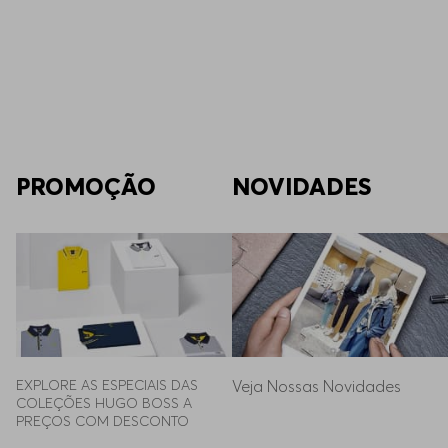
A malha oferece leveza e elasticidade, enquant
Como cuidar da sua roupa de malha mas
Lave no ciclo delicado com sabão neutro e gua
produto.
Quais são os tipos de roupas de malha 
A coleção HUGO BOSS oferece suéteres, tricôs
PROMOÇÃO
NOVIDADES
A roupa de malha masculina é indicada 
Polos e cardigans atendem à meia-estação,
en
Como escolher a roupa de malha mascul
Avalie a estação e prefira fibras nobres, mo
Quais são os benefícios de usar malha m
EXPLORE AS ESPECIAIS DAS 
Veja Nossas Novidades
Roupas de malha HUGO BOSS garantem conforto
COLEÇÕES HUGO BOSS A 
PREÇOS COM DESCONTO
Como combinar roupas de malha mascul