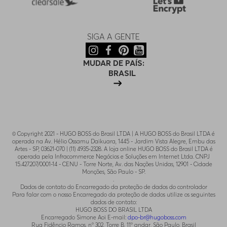
SIGA A GENTE
MUDAR DE PAÍS:
BRASIL
© Copyright 2021 - HUGO BOSS do Brasil LTDA | A HUGO BOSS do Brasil LTDA é
operada na Av. Hélio Ossamu Daikuara, 1445 - Jardim Vista Alegre, Embu das
Artes - SP, 03621-070 | (11) 4935-2328. A loja online HUGO BOSS do Brasil LTDA é
operada pela Infracommerce Negócios e Soluções em Internet Ltda. CNPJ
15.427.207/0001-14 - CENU - Torre Norte, Av. das Nações Unidas, 12901 - Cidade
Monções, São Paulo - SP.
.
Dados de contato do Encarregado da proteção de dados do controlador
Para falar com o nosso Encarregado da proteção de dados utilize os seguintes
dados de contato:
HUGO BOSS DO BRASIL LTDA
Encarregado Simone Aoi E-mail:
dpo-br@hugoboss.com
Rua Fidêncio Ramos, n° 302, Torre B, 11° andar, São Paulo, Brasil