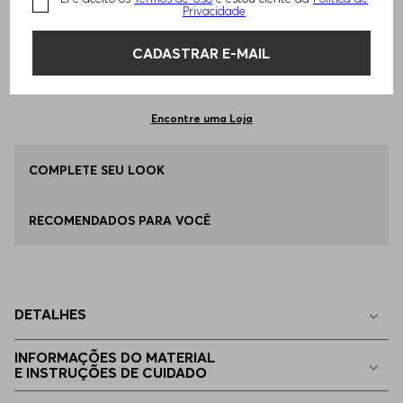
TAMANHO -
85
Informações do Tamanho
Privacidade
CADASTRAR E-MAIL
Qual o seu Tamanho?
Tabela de Tamanhos
ADICIONAR AO CARRINHO
85
Apenas
1
no estoque
Encontre uma Loja
95
COMPLETE SEU LOOK
Disponível
RECOMENDADOS PARA VOCÊ
80
Indisponível
90
Indisponível
DETALHES
100
Indisponível
INFORMAÇÕES DO MATERIAL
E INSTRUÇÕES DE CUIDADO
105
Indisponível