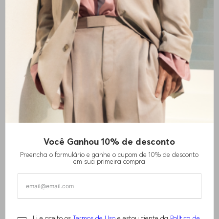
Você Ganhou 10% de desconto
CINTO DE COURO DE BÚFALO COM FIVELA
Preencha o formulário e ganhe o cupom de 10% de desconto
DE PLACA
em sua primeira compra
R$
560
,
00
Li e aceito os
Termos de Uso
e estou ciente da
Política de