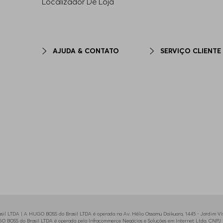
Localizador De Loja
AJUDA & CONTATO
SERVIÇO CLIENTE
il LTDA | A HUGO BOSS do Brasil LTDA é operada na Av. Hélio Ossamu Daikuara, 1445 - Jardim Vist
HUGO BOSS do Brasil LTDA é operada pela Infracommerce Negócios e Soluções em Internet Ltda. CNPJ 1