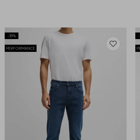
-
35%
-
PERFORMANCE
P