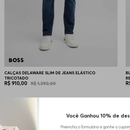
CALÇAS DELAWARE SLIM DE JEANS ELÁSTICO
B
TRICOTADO
R
R$
910
,
00
R
R$
1
.
390
,
00
Você Ganhou 10% de des
Preencha o formulário e ganhe o cupo