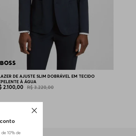
LAZER DE AJUSTE SLIM DOBRÁVEL EM TECIDO
EPELENTE À ÁGUA
$
2
.
100
,
00
R$
3
.
220
,
00
conto
m de 10% de