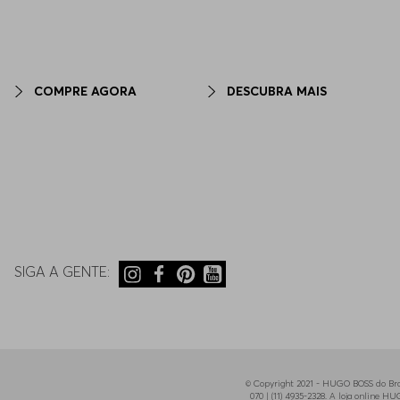
COMPRE AGORA
DESCUBRA MAIS
SIGA A GENTE:
© Copyright 2021 - HUGO BOSS do Bras
070 | (11) 4935-2328. A loja online 