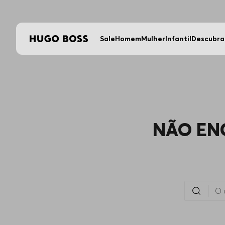
Sale
Homem
Mulher
Infantil
Descubra
NÃO EN
O que você