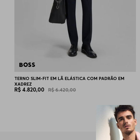
TERNO SLIM-FIT EM LÃ ELÁSTICA COM PADRÃO EM
XADREZ
R$
4
.
820
,
00
R$
6
.
420
,
00