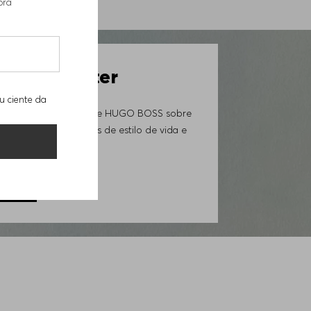
pra
a-50539691404
 Newsletter
u ciente da
ovidades da Loja Online HUGO BOSS sobre
iais exclusivos, trends de estilo de vida e
GORA