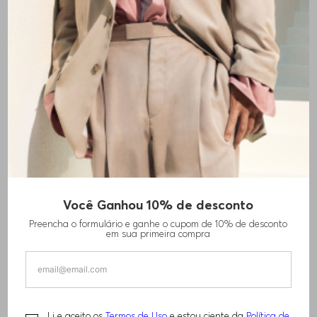
+
1
cores
Você Ganhou 10% de desconto
CAMISETA SLIM FIT EM ALGODÃO MOULINÉ
Preencha o formulário e ganhe o cupom de 10% de desconto
MERCERIZADO
em sua primeira compra
R$
360
,
00
R$
720
,
00
Li e aceito os
Termos de Uso
e estou ciente da
Política de