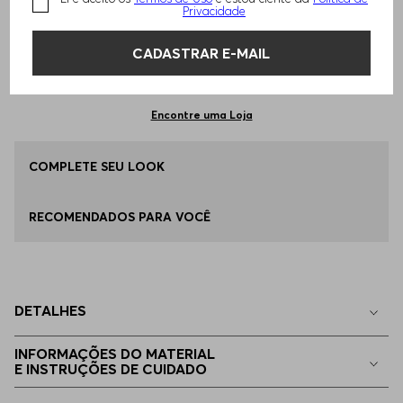
TAMANHO -
EGG
Informações do Tamanho
Privacidade
CADASTRAR E-MAIL
Qual o seu Tamanho?
Tabela de Tamanhos
ADICIONAR AO CARRINHO
EGG
Apenas
1
no estoque
Encontre uma Loja
P - S
COMPLETE SEU LOOK
Indisponível
RECOMENDADOS PARA VOCÊ
M - M
Indisponível
G - L
Indisponível
DETALHES
EG - XL
Indisponível
INFORMAÇÕES DO MATERIAL
E INSTRUÇÕES DE CUIDADO
EEGG
Indisponível