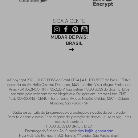
SIGA A GENTE
MUDAR DE PAÍS:
BRASIL
© Copyright 2021 - HUGO BOSS do Brasil LTDA | A HUGO BOSS do Brasil LTDA é
operada na Av. Hélio Ossamu Daikuara, 1445 - Jardim Vista Alegre, Embu das
Artes - SP, 03621-070 | (11) 4935-2328. A loja online HUGO BOSS do Brasil LTDA é
operada pela Infracommerce Negócios e Soluções em Internet Ltda. CNPJ
15.427.207/0001-14 - CENU - Torre Norte, Av. das Nações Unidas, 12901 - Cidade
Monções, São Paulo - SP.
.
Dados de contato do Encarregado da proteção de dados do controlador
Para falar com o nosso Encarregado da proteção de dados utilize os seguintes
dados de contato:
HUGO BOSS DO BRASIL LTDA
Encarregado Simone Aoi E-mail:
dpo-br@hugoboss.com
Rua Fidêncio Ramos, n° 302, Torre B, 11° andar, São Paulo, Brasil