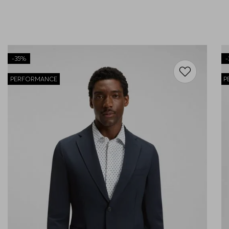
-
35%
-
PERFORMANCE
P