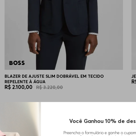
BLAZER DE AJUSTE SLIM DOBRÁVEL EM TECIDO
J
R
REPELENTE À ÁGUA
R$
2
.
100
,
00
R$
3
.
220
,
00
Você Ganhou 10% de des
Preencha o formulário e ganhe o cupo