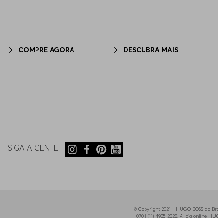
COMPRE AGORA
DESCUBRA MAIS
SIGA A GENTE:
© Copyright 2021 - HUGO BOSS do Bras
070 | (11) 4935-2328. A loja online 