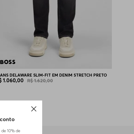
EANS DELAWARE SLIM-FIT EM DENIM STRETCH PRETO
$
1
.
060
,
00
R$
1
.
620
,
00
conto
m de 10% de