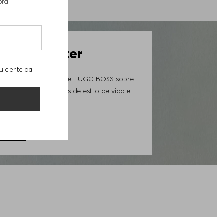
pra
etch-50484535405
 Newsletter
u ciente da
ovidades da Loja Online HUGO BOSS sobre
iais exclusivos, trends de estilo de vida e
GORA