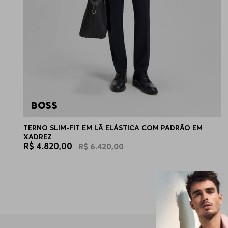
TERNO SLIM-FIT EM LÃ ELÁSTICA COM PADRÃO EM
XADREZ
R$
4
.
820
,
00
R$
6
.
420
,
00