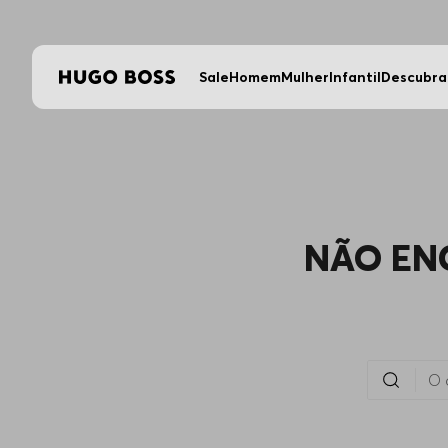
Sale
Homem
Mulher
Infantil
Descubra
NÃO EN
O que você