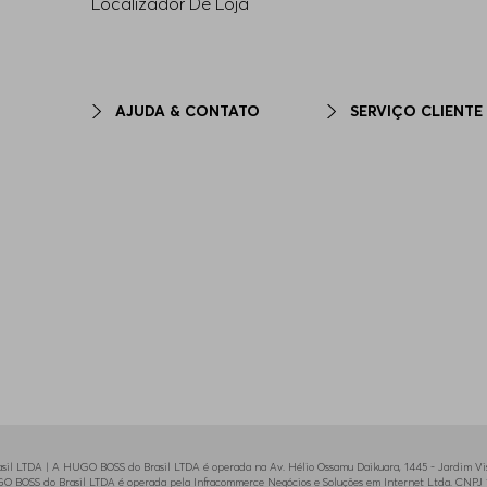
Localizador De Loja
AJUDA & CONTATO
SERVIÇO CLIENTE
il LTDA | A HUGO BOSS do Brasil LTDA é operada na Av. Hélio Ossamu Daikuara, 1445 - Jardim Vist
HUGO BOSS do Brasil LTDA é operada pela Infracommerce Negócios e Soluções em Internet Ltda. CNPJ 1