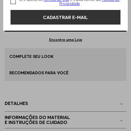
TAMANHO -
EEGG
Informações do Tamanho
Privacidade
CADASTRAR E-MAIL
Qual o seu Tamanho?
Tabela de Tamanhos
ADICIONAR AO CARRINHO
EEGG
Apenas
1
no estoque
Encontre uma Loja
P - S
COMPLETE SEU LOOK
Indisponível
RECOMENDADOS PARA VOCÊ
M - M
Indisponível
G - L
Indisponível
DETALHES
EG - XL
Indisponível
INFORMAÇÕES DO MATERIAL
E INSTRUÇÕES DE CUIDADO
EGG
Indisponível