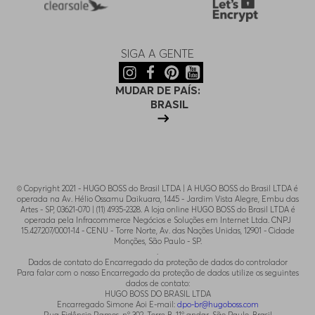
SIGA A GENTE
MUDAR DE PAÍS:
BRASIL
© Copyright 2021 - HUGO BOSS do Brasil LTDA | A HUGO BOSS do Brasil LTDA é
operada na Av. Hélio Ossamu Daikuara, 1445 - Jardim Vista Alegre, Embu das
Artes - SP, 03621-070 | (11) 4935-2328. A loja online HUGO BOSS do Brasil LTDA é
operada pela Infracommerce Negócios e Soluções em Internet Ltda. CNPJ
15.427.207/0001-14 - CENU - Torre Norte, Av. das Nações Unidas, 12901 - Cidade
Monções, São Paulo - SP.
.
Dados de contato do Encarregado da proteção de dados do controlador
Para falar com o nosso Encarregado da proteção de dados utilize os seguintes
dados de contato:
HUGO BOSS DO BRASIL LTDA
Encarregado Simone Aoi E-mail:
dpo-br@hugoboss.com