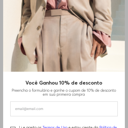
Você Ganhou 10% de desconto
CAMISA SLIM-FIT EM JERSEY DE ALGODÃO-
Preencha o formulário e ganhe o cupom de 10% de desconto
LINHO SLUB
em sua primeira compra
R$
730
,
00
R$
1
.
110
,
00
Li e aceito os
Termos de Uso
e estou ciente da
Política de