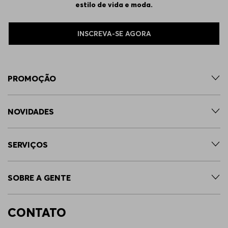
estilo de vida e moda.
40/32
Indisponível
INSCREVA-SE AGORA
33/32
Indisponível
PROMOÇÃO
35/32
Indisponível
NOVIDADES
36/36
Indisponível
SERVIÇOS
34/34
Indisponível
SOBRE A GENTE
42/34
Indisponível
CONTATO
38/30
Indisponível