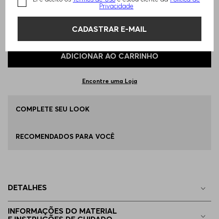
Privacidade
TAMANHO -
33/34
Informações do Tamanho
CADASTRAR E-MAIL
Qual o seu Tamanho?
Tabela de Tamanhos
ADICIONAR AO CARRINHO
33/34
Apenas
1
no estoque
Encontre uma Loja
29/32
COMPLETE SEU LOOK
Indisponível
RECOMENDADOS PARA VOCÊ
35/36
Indisponível
32/30
Indisponível
DETALHES
31/32
Indisponível
INFORMAÇÕES DO MATERIAL