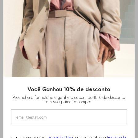
Você Ganhou 10% de desconto
CALÇAS DELAWARE SLIM DE JEANS
Preencha o formulário e ganhe o cupom de 10% de desconto
ELÁSTICO TRICOTADO
em sua primeira compra
R$
910
,
00
R$
1
.
390
,
00
PERFORMANCE
Li e aceito os
Termos de Uso
e estou ciente da
Política de