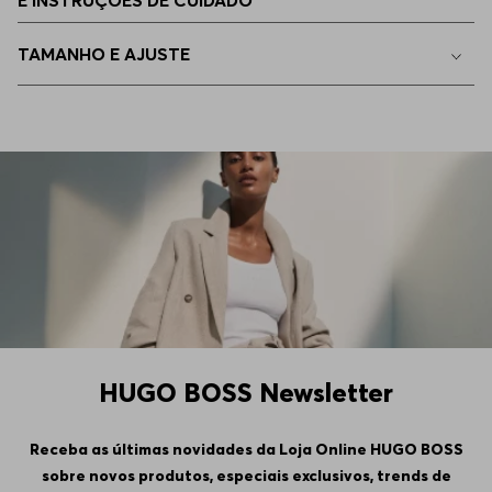
E INSTRUÇÕES DE CUIDADO
36/30
Indisponível
TAMANHO E AJUSTE
40/34
Indisponível
32/36
Indisponível
29/34
Indisponível
35/30
Indisponível
34/30
Indisponível
HUGO BOSS Newsletter
38/32
Indisponível
Receba as últimas novidades da Loja Online HUGO BOSS
sobre novos produtos, especiais exclusivos, trends de
38/36
Indisponível