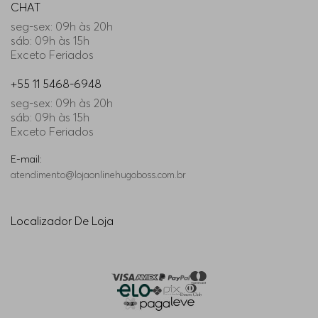
CHAT
seg-sex: 09h às 20h
34/32
Indisponível
sáb: 09h às 15h
Exceto Feriados
31/34
Indisponível
+55 11 5468-6948
seg-sex: 09h às 20h
34/36
Indisponível
sáb: 09h às 15h
Exceto Feriados
30/32
Indisponível
E-mail:
atendimento@lojaonlinehugoboss.com.br
36/32
Indisponível
Localizador De Loja
33/30
Indisponível
30/34
Indisponível