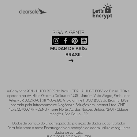
33/36
Indisponível
35/34
Indisponível
SIGA A GENTE
32/34
Indisponível
MUDAR DE PAÍS:
BRASIL
32/32
Indisponível
36/34
Indisponível
© Copyright 2021 - HUGO BOSS do Brasil LTDA | A HUGO BOSS do Brasil LTDA é
operada na Av. Hélio Ossamu Daikuara, 1445 - Jardim Vista Alegre, Embu das
38/34
Indisponível
Artes - SP, 03621-070 | (11) 4935-2328. A loja online HUGO BOSS do Brasil LTDA é
operada pela Infracommerce Negócios e Soluções em Internet Ltda. CNPJ
15.427.207/0001-14 - CENU - Torre Norte, Av. das Nações Unidas, 12901 - Cidade
Monções, São Paulo - SP.
.
Dados de contato do Encarregado da proteção de dados do controlador
Para falar com o nosso Encarregado da proteção de dados utilize os seguintes
dados de contato: