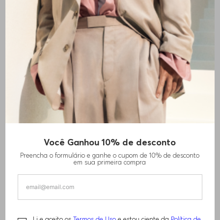
Você Ganhou 10% de desconto
BOTAS DE SALTO ALTO PRETA EM COURO
Preencha o formulário e ganhe o cupom de 10% de desconto
NAPA COM BIQUEIRA DE METAL
em sua primeira compra
R$
1
.
320
,
00
R$
2
.
630
,
00
Li e aceito os
Termos de Uso
e estou ciente da
Política de