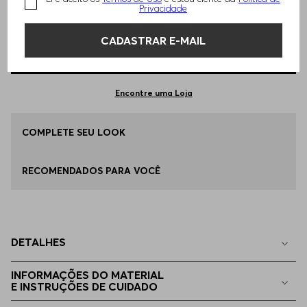
TAMANHO -
36
Informações do Tamanho
Privacidade
CADASTRAR E-MAIL
Qual o seu Tamanho?
Tabela de Tamanhos
ADICIONAR AO CARRINHO
36
Apenas
1
no estoque
Encontre uma Loja
39
COMPLETE SEU LOOK
Apenas
1
no estoque
RECOMENDADOS PARA VOCÊ
40
Apenas
1
no estoque
35
Indisponível
DETALHES
37
Indisponível
INFORMAÇÕES DO MATERIAL
E INSTRUÇÕES DE CUIDADO
38
Indisponível