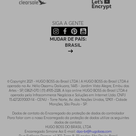
SIGA A GENTE
MUDAR DE PAÍS:
BRASIL
© Copyright 2021 - HUGO BOSS do Brasil LTDA | A HUGO BOSS do Brasil LTDA é
operada na Av. Hélio Ossamu Daikuara, 1445 - Jardim Vista Alegre, Embu das
Artes - SP, 03621-070 | (11) 4935-2328. A loja online HUGO BOSS do Brasil LTDA é
operada pela Infracommerce Negócios e Soluções em Internet Ltda. CNPJ
15.427.207/0001-14 - CENU - Torre Norte, Av. das Nações Unidas, 12901 - Cidade
Monções, São Paulo - SP.
.
Dados de contato do Encarregado da proteção de dados do controlador
Para falar com o nosso Encarregado da proteção de dados utilize os seguintes
dados de contato:
HUGO BOSS DO BRASIL LTDA
Encarregado Simone Aoi E-mail:
dpo-br@hugoboss.com