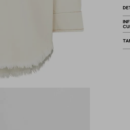
DE
E
IN
CU
TA