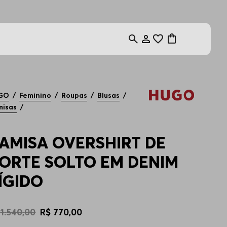
GO
Feminino
Roupas
Blusas
misas
AMISA OVERSHIRT DE
ORTE SOLTO EM DENIM
ÍGIDO
1
.
540
,
00
R$
770
,
00