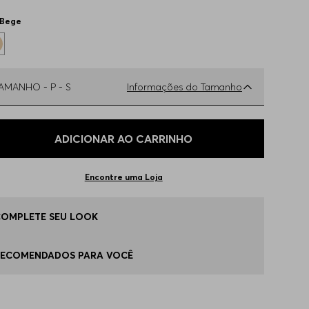
Bege
TAMANHO -
P - S
Informações do Tamanho
ual o seu Tamanho?
Tabela de Tamanhos
ADICIONAR AO CARRINHO
 - S
Disponível
Encontre uma Loja
 - M
Disponível
COMPLETE SEU LOOK
 - L
Apenas
1
no estoque
RECOMENDADOS PARA VOCÊ
P - XS
Indisponível