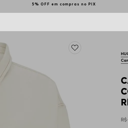
5% OFF em compras no PIX
HU
Ca
C
C
R
R$