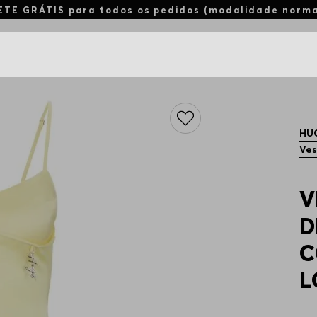
ETE GRÁTIS para todos os pedidos (modalidade norm
HU
Ves
V
D
C
L