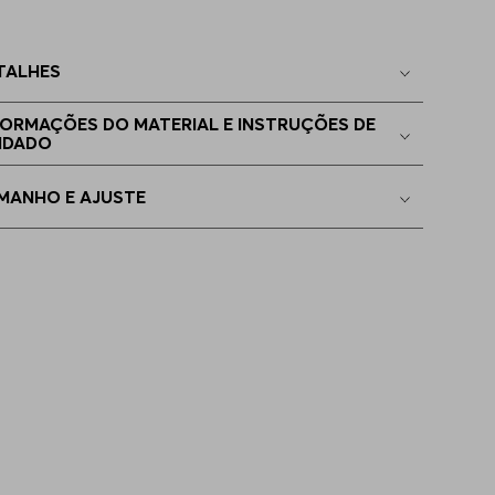
2
Apenas
1
no estoque
TALHES
2
Indisponível
FORMAÇÕES DO MATERIAL E INSTRUÇÕES DE
IDADO
0
Indisponível
MANHO E AJUSTE
4
Indisponível
6
Indisponível