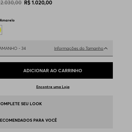
2
.
030
,
00
R$
1
.
020
,
00
Amarelo
TAMANHO -
34
Informações do Tamanho
ual o seu Tamanho?
Tabela de Tamanhos
ADICIONAR AO CARRINHO
4
Apenas
1
no estoque
Encontre uma Loja
6
Disponível
COMPLETE SEU LOOK
8
Disponível
RECOMENDADOS PARA VOCÊ