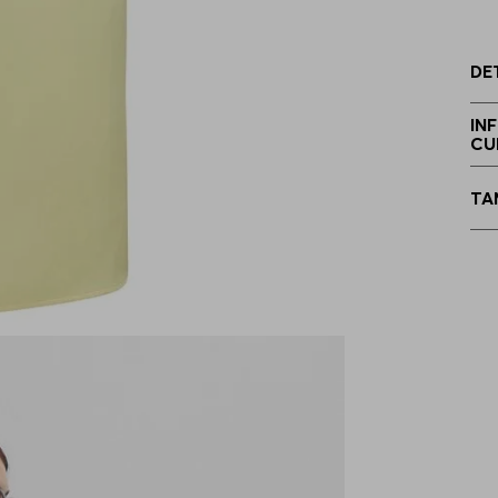
4
DE
3
IN
CU
4
TA
4
4