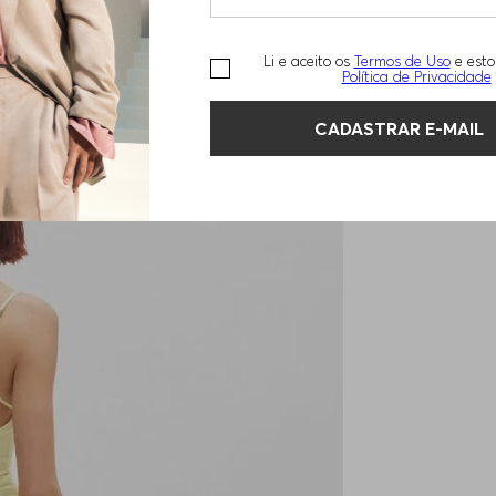
Li e aceito os
Termos de Uso
e esto
Política de Privacidade
CADASTRAR E-MAIL