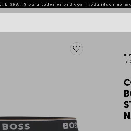
ETE GRÁTIS para todos os pedidos (modalidade norm
BO
C
B
S
N