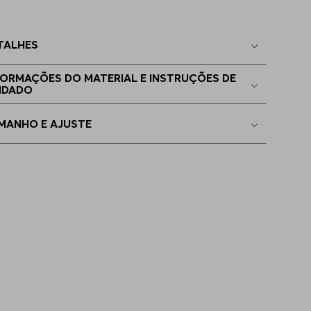
G - XL
Disponível
TALHES
EGG
Disponível
FORMAÇÕES DO MATERIAL E INSTRUÇÕES DE
IDADO
P - XS
Indisponível
MANHO E AJUSTE