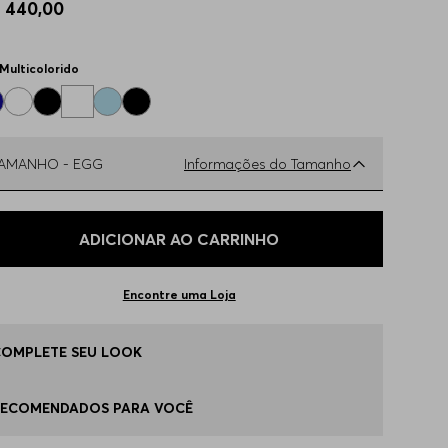
$
440
,
00
Multicolorido
TAMANHO -
EGG
Informações do Tamanho
ual o seu Tamanho?
Tabela de Tamanhos
ADICIONAR AO CARRINHO
 - S
Disponível
Encontre uma Loja
 - M
Disponível
COMPLETE SEU LOOK
 - L
Disponível
RECOMENDADOS PARA VOCÊ