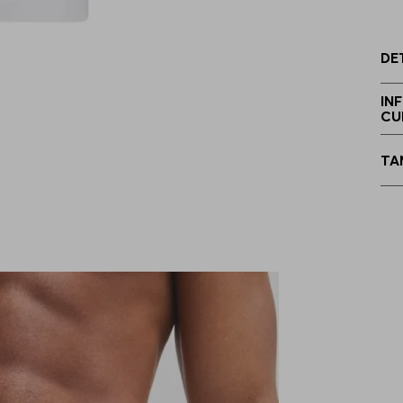
E
DE
IN
CU
E
TA