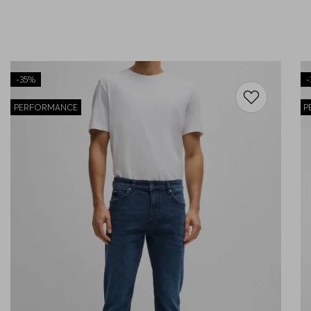
-
35%
-
PERFORMANCE
P