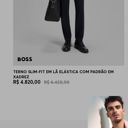
TERNO SLIM-FIT EM LÃ ELÁSTICA COM PADRÃO EM
XADREZ
R$
4
.
820
,
00
R$
6
.
420
,
00