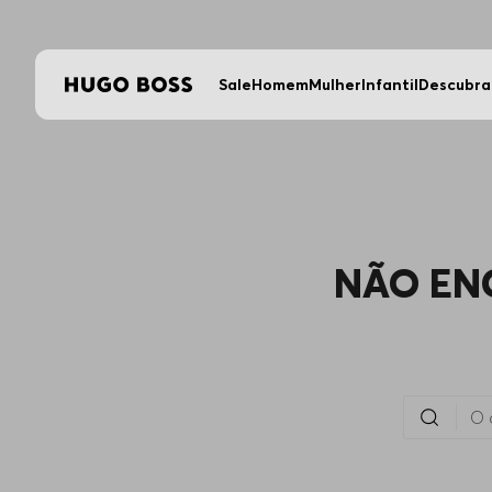
Sale
Homem
Mulher
Infantil
Descubra
NÃO EN
O que você