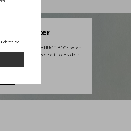
pra
4641
 Newsletter
u ciente da
ovidades da Loja Online HUGO BOSS sobre
iais exclusivos, trends de estilo de vida e
GORA