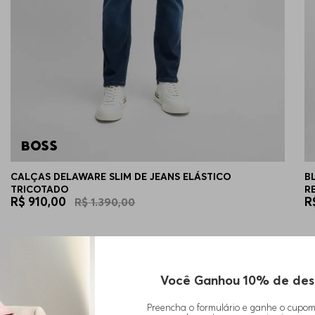
CALÇAS DELAWARE SLIM DE JEANS ELÁSTICO
B
TRICOTADO
R
R$
910
,
00
R
R$
1
.
390
,
00
Você Ganhou 10% de des
Preencha o formulário e ganhe o cupo