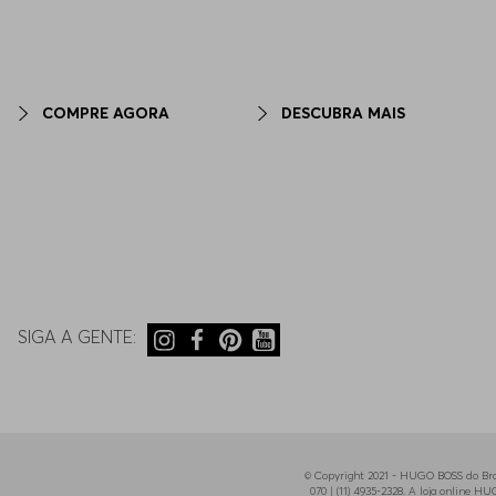
COMPRE AGORA
DESCUBRA MAIS
SIGA A GENTE:
© Copyright 2021 - HUGO BOSS do Bras
070 | (11) 4935-2328. A loja online 