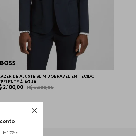
LAZER DE AJUSTE SLIM DOBRÁVEL EM TECIDO
EPELENTE À ÁGUA
$
2
.
100
,
00
R$
3
.
220
,
00
conto
m de 10% de