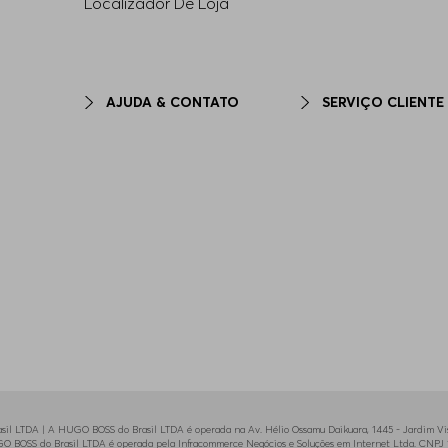
Localizador De Loja
AJUDA & CONTATO
SERVIÇO CLIENTE
il LTDA | A HUGO BOSS do Brasil LTDA é operada na Av. Hélio Ossamu Daikuara, 1445 - Jardim Vist
HUGO BOSS do Brasil LTDA é operada pela Infracommerce Negócios e Soluções em Internet Ltda. CNPJ 1